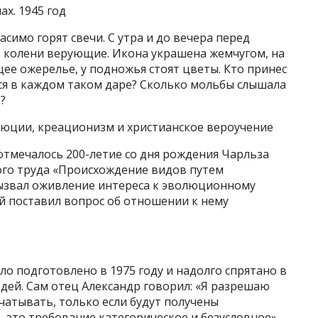
х. 1945 год
симо горят свечи. С утра и до вечера перед
 колени верующие. Икона украшена жемчугом, на
е ожерелье, у подножья стоят цветы. Кто принес
ся в каждом таком даре? Сколько мольбы слышала
?
люции, креационизм и христианское вероучение
отмечалось 200-летие со дня рождения Чарльза
ого труда «Происхождение видов путем
вызвал оживление интереса к эволюционному
ой поставил вопрос об отношении к нему
о подготовлено в 1975 году и надолго спрятано в
юдей. Сам отец Александр говорил: «Я разрешаю
чатывать, только если будут получены
 это требование категорическое и безусловное».