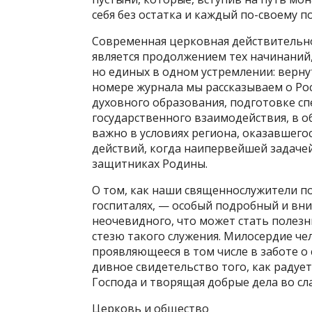
себя без остатка и каждый по-своему п
Современная церковная действительн
является продолжением тех начинаний
но единых в одном устремлении: верну
номере журнала мы рассказываем о Рос
духовного образования, подготовке сп
государственного взаимодействия, в о
важно в условиях региона, оказавшего
действий, когда наипервейшей задаче
защитниках Родины.
О том, как наши священнослужители п
госпиталях, — особый подробный и вни
неочевидного, что может стать полезн
стезю такого служения. Милосердие че
проявляющееся в том числе в заботе о
дивное свидетельство того, как радуе
Господа и творящая добрые дела во сла
Церковь и общество