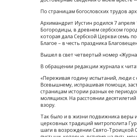
По страницам богословских трудов ар
Архимандрит Иустин родился 7 апреля 
Богородицы, в древнем сербском город
которая дала Сербской Церкви семь п
Благое – в честь праздника Благовещен
Вышел в свет четвертый номер «Журнал
В обращении редакции журнала к чита
«Переживая годину испытаний, люди с
Всевышнему, испрашивая помощи, засту
страницам истории разных ее периодо
молящихся. На расстоянии десятилетий
взору.
Так было и в жизни подвижника веры и
церковных традиций митрополита Гури
шаги в возрождении Свято-Троицкой С
пустыни, которые, вступив на путь мон