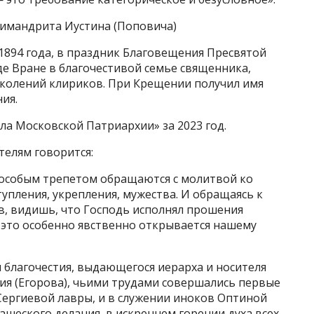
химандрита Иустина (Поповича)
1894 года, в праздник Благовещения Пресвятой
е Вране в благочестивой семье священника,
околений клириков. При Крещении получил имя
ия.
а Московской Патриархии» за 2023 год.
телям говорится:
 особым трепетом обращаются с молитвой ко
пления, укрепления, мужества. И обращаясь к
в, видишь, что Господь исполнял прошения
 это особенно явственно открывается нашему
 благочестия, выдающегося иерарха и носителя
я (Егорова), чьими трудами совершались первые
ергиевой лавры, и в служении иноков Оптиной
ашеского делания, в искреннем горении духа всех