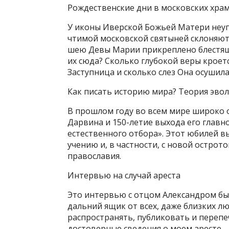
Рождественские дни в московских храма
У иконы Иверской Божьей Матери неуга
чтимой московской святыней склоняют
шею Девы Марии прикреплено блестяще
их сюда? Сколько глубокой веры кроет
Заступница и сколько слез Она осушила
Как писать историю мира? Теория эво
В прошлом году во всем мире широко 
Дарвина и 150-летие выхода его главн
естественного отбора». Этот юбилей 
учению и, в частности, с новой острот
православия.
Интервью на случай ареста
Это интервью с отцом Александром был
дальний ящик от всех, даже близких л
распространять, публиковать и перепе
достоверные сведения о моем аресте —