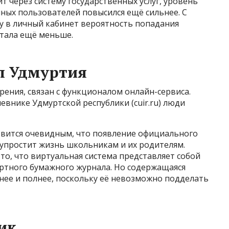
т через систему государственных услуг, уровень
ых пользователей повысился ещё сильнее. С
у в личный кабинет вероятность попадания
стала ещё меньше.
л Удмуртия
ения, связан с функционалом онлайн-сервиса.
внике Удмуртской республики (cuir.ru) люди
вится очевидным, что появление официального
 упростит жизнь школьникам и их родителям.
о, что виртуальная система представляет собой
тного бумажного журнала. Но содержащаяся
нее и полнее, поскольку её невозможно подделать
ик