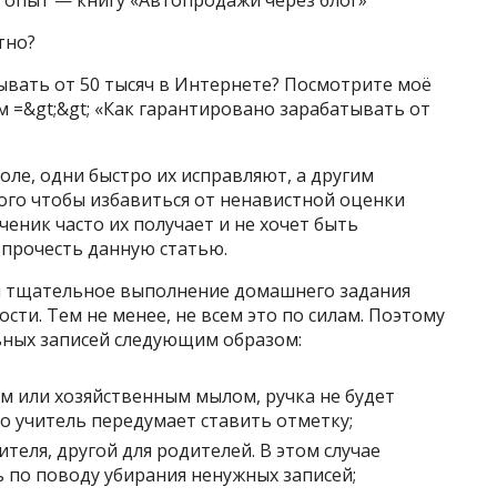
 опыт — книгу «Автопродажи через блог»
тно?
ывать от 50 тысяч в Интернете? Посмотрите моё
 =&gt;&gt; «Как гарантировано зарабатывать от
ле, одни быстро их исправляют, а другим
ого чтобы избавиться от ненавистной оценки
ченик часто их получает и не хочет быть
 прочесть данную статью.
и тщательное выполнение домашнего задания
ти. Тем не менее, не всем это по силам. Поэтому
ьных записей следующим образом:
м или хозяйственным мылом, ручка не будет
о учитель передумает ставить отметку;
ителя, другой для родителей. В этом случае
 по поводу убирания ненужных записей;